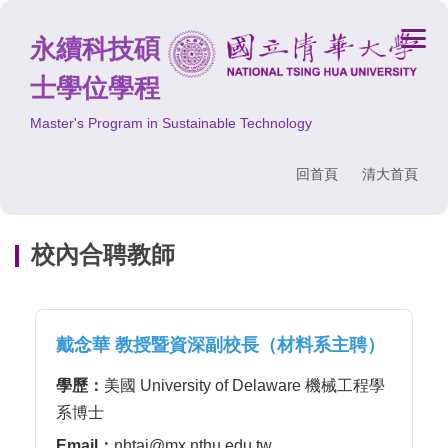
跳
到
永續科技碩
主
士學位學程
要
內
Master's Program in Sustainable Technology
容
區
回首頁
清大首頁
校內合聘教師
戴念華 教授暨資深副校長（材料系主聘）
學歷：
美國 University of Delaware 機械工程學
系博士
Email：
nhtai@mx.nthu.edu.tw